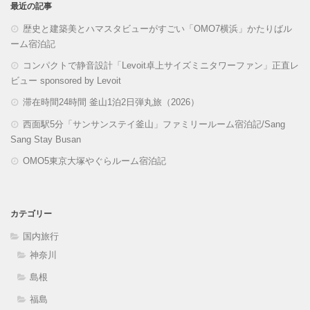
最近の記事
歴史と建築美とハマスタビューがすごい「OMO7横浜」かたりばル
ーム宿泊記
コンパクトで静音設計「Levoit卓上サイズミニタワーファン」正直レ
ビュー sponsored by Levoit
滞在時間24時間 釜山1泊2日弾丸旅（2026）
西面駅5分「サンサンステイ釜山」ファミリールーム宿泊記/Sang
Sang Stay Busan
OMO5東京大塚やぐらルーム宿泊記
カテゴリー
国内旅行
神奈川
島根
福島