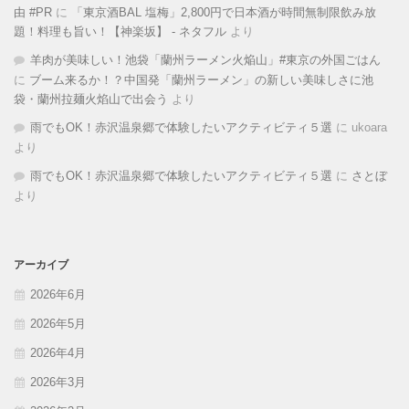
由 #PR
に
「東京酒BAL 塩梅」2,800円で日本酒が時間無制限飲み放
題！料理も旨い！【神楽坂】 - ネタフル
より
羊肉が美味しい！池袋「蘭州ラーメン火焔山」#東京の外国ごはん
に
ブーム来るか！？中国発「蘭州ラーメン」の新しい美味しさに池
袋・蘭州拉麺火焰山で出会う
より
雨でもOK！赤沢温泉郷で体験したいアクティビティ５選
に
ukoara
より
雨でもOK！赤沢温泉郷で体験したいアクティビティ５選
に
さとぼ
より
アーカイブ
2026年6月
2026年5月
2026年4月
2026年3月