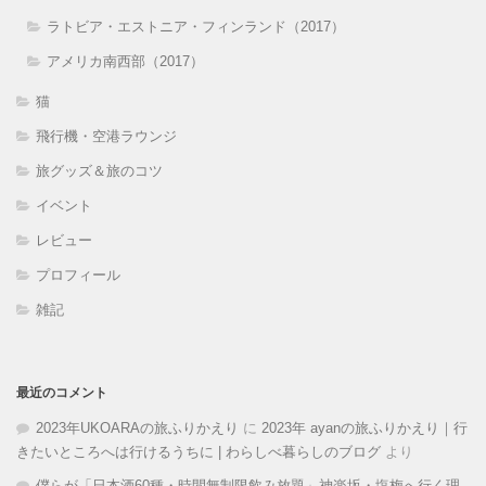
ラトビア・エストニア・フィンランド（2017）
アメリカ南西部（2017）
猫
飛行機・空港ラウンジ
旅グッズ＆旅のコツ
イベント
レビュー
プロフィール
雑記
最近のコメント
2023年UKOARAの旅ふりかえり
に
2023年 ayanの旅ふりかえり｜行
きたいところへは行けるうちに | わらしべ暮らしのブログ
より
僕らが「日本酒60種・時間無制限飲み放題」神楽坂・塩梅へ行く理