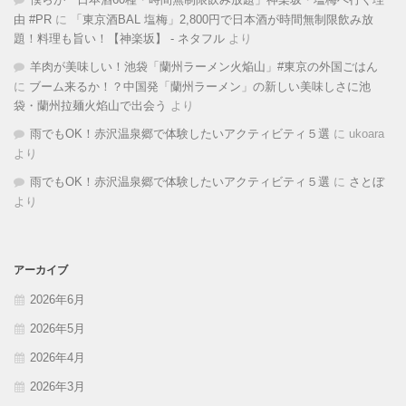
由 #PR
に
「東京酒BAL 塩梅」2,800円で日本酒が時間無制限飲み放
題！料理も旨い！【神楽坂】 - ネタフル
より
羊肉が美味しい！池袋「蘭州ラーメン火焔山」#東京の外国ごはん
に
ブーム来るか！？中国発「蘭州ラーメン」の新しい美味しさに池
袋・蘭州拉麺火焰山で出会う
より
雨でもOK！赤沢温泉郷で体験したいアクティビティ５選
に
ukoara
より
雨でもOK！赤沢温泉郷で体験したいアクティビティ５選
に
さとぼ
より
アーカイブ
2026年6月
2026年5月
2026年4月
2026年3月