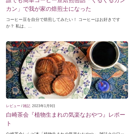
カン」で我が家の焙煎士になった
コーヒー豆を自分で焙煎してみたい！ コーヒーはお好きです
か？ 私は、...
レビュー
/
雑記
2023年1月9日
白崎茶会『植物生まれの気楽なおやつ』レポー
ト
白崎茶会レシピ本「植物生まれの気楽なおやつ」 雑誌クロワッ