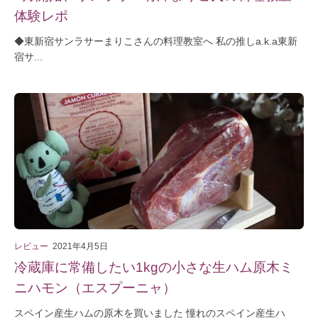
体験レポ
◆東新宿サンラサーまりこさんの料理教室へ 私の推しa.k.a東新
宿サ...
レビュー
2021年4月5日
冷蔵庫に常備したい1kgの小さな生ハム原木ミ
ニハモン（エスプーニャ）
スペイン産生ハムの原木を買いました 憧れのスペイン産生ハ