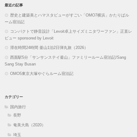
最近の記事
歴史と建築美とハマスタビューがすごい「OMO7横浜」かたりばル
ーム宿泊記
コンパクトで静音設計「Levoit卓上サイズミニタワーファン」正直レ
ビュー sponsored by Levoit
滞在時間24時間 釜山1泊2日弾丸旅（2026）
西面駅5分「サンサンステイ釜山」ファミリールーム宿泊記/Sang
Sang Stay Busan
OMO5東京大塚やぐらルーム宿泊記
カテゴリー
国内旅行
長野
奄美大島（2020）
埼玉