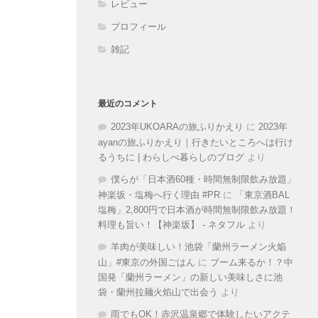
レビュー
プロフィール
雑記
最近のコメント
2023年UKOARAの旅ふりかえり
に
2023年
ayanの旅ふりかえり｜行きたいところへは行け
るうちに | わらしべ暮らしのブログ
より
僕らが「日本酒60種・時間無制限飲み放題」
神楽坂・塩梅へ行く理由 #PR
に
「東京酒BAL
塩梅」2,800円で日本酒が時間無制限飲み放題！
料理も旨い！【神楽坂】 - ネタフル
より
羊肉が美味しい！池袋「蘭州ラーメン火焔
山」#東京の外国ごはん
に
ブーム来るか！？中
国発「蘭州ラーメン」の新しい美味しさに池
袋・蘭州拉麺火焰山で出会う
より
雨でもOK！赤沢温泉郷で体験したいアクテ