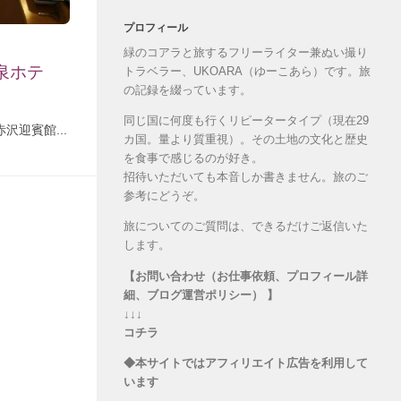
プロフィール
緑のコアラと旅するフリーライター兼ぬい撮り
泉ホテ
トラベラー、UKOARA（ゆーこあら）です。旅
の記録を綴っています。
同じ国に何度も行くリピータータイプ（現在29
沢迎賓館...
カ国。量より質重視）。その土地の文化と歴史
を食事で感じるのが好き。
招待いただいても本音しか書きません。旅のご
参考にどうぞ。
旅についてのご質問は、できるだけご返信いた
します。
【お問い合わせ（お仕事依頼、プロフィール詳
細、ブログ運営ポリシー） 】
↓↓↓
コチラ
◆本サイトではアフィリエイト広告を利用して
います