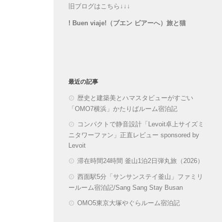
旧ブログはこちら↓↓↓
! Buen viaje!（ブエン ビアーへ）旅と猫
最近の記事
歴史と建築美とハマスタビューがすごい
「OMO7横浜」かたりばルーム宿泊記
コンパクトで静音設計「Levoit卓上サイズミ
ニタワーファン」正直レビュー sponsored by
Levoit
滞在時間24時間 釜山1泊2日弾丸旅（2026）
西面駅5分「サンサンステイ釜山」ファミリ
ールーム宿泊記/Sang Sang Stay Busan
OMO5東京大塚やぐらルーム宿泊記