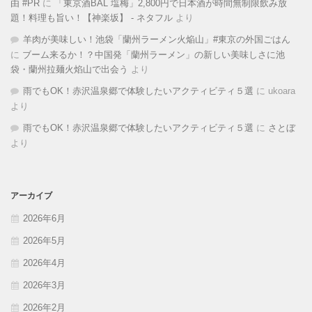
由 #PR
に
「東京酒BAL 塩梅」2,800円で日本酒が時間無制限飲み放
題！料理も旨い！【神楽坂】 - ネタフル
より
羊肉が美味しい！池袋「蘭州ラーメン火焔山」#東京の外国ごはん
に
ブーム来るか！？中国発「蘭州ラーメン」の新しい美味しさに池
袋・蘭州拉麺火焰山で出会う
より
雨でもOK！赤沢温泉郷で体験したいアクティビティ５選
に
ukoara
より
雨でもOK！赤沢温泉郷で体験したいアクティビティ５選
に
さとぼ
より
アーカイブ
2026年6月
2026年5月
2026年4月
2026年3月
2026年2月