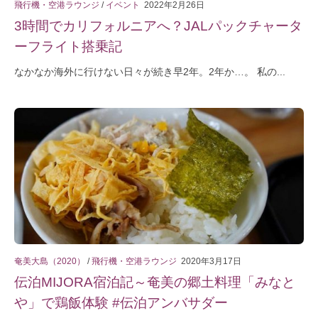
飛行機・空港ラウンジ
/
イベント
2022年2月26日
3時間でカリフォルニアへ？JALパックチャータ
ーフライト搭乗記
なかなか海外に行けない日々が続き早2年。2年か…。 私の...
奄美大島（2020）
/
飛行機・空港ラウンジ
2020年3月17日
伝泊MIJORA宿泊記～奄美の郷土料理「みなと
や」で鶏飯体験 #伝泊アンバサダー