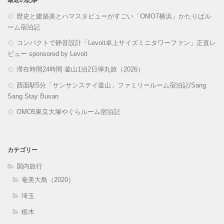
最近の記事
歴史と建築美とハマスタビューがすごい「OMO7横浜」かたりばル
ーム宿泊記
コンパクトで静音設計「Levoit卓上サイズミニタワーファン」正直レ
ビュー sponsored by Levoit
滞在時間24時間 釜山1泊2日弾丸旅（2026）
西面駅5分「サンサンステイ釜山」ファミリールーム宿泊記/Sang
Sang Stay Busan
OMO5東京大塚やぐらルーム宿泊記
カテゴリー
国内旅行
奄美大島（2020）
埼玉
栃木