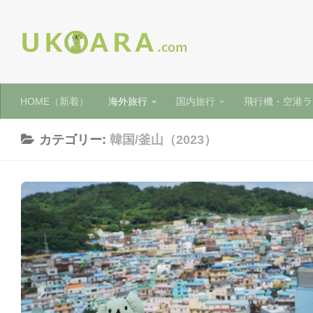
HOME（新着）
海外旅行
国内旅行
飛行機・空港ラ
カテゴリー:
韓国/釜山（2023）