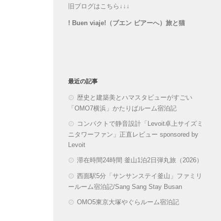
旧ブログはこちら↓↓↓
! Buen viaje!（ブエン ビアーへ）旅と猫
最近の記事
歴史と建築美とハマスタビューがすごい
「OMO7横浜」かたりばルーム宿泊記
コンパクトで静音設計「Levoit卓上サイズミ
ニタワーファン」正直レビュー sponsored by
Levoit
滞在時間24時間 釜山1泊2日弾丸旅（2026）
西面駅5分「サンサンステイ釜山」ファミリ
ールーム宿泊記/Sang Sang Stay Busan
OMO5東京大塚やぐらルーム宿泊記