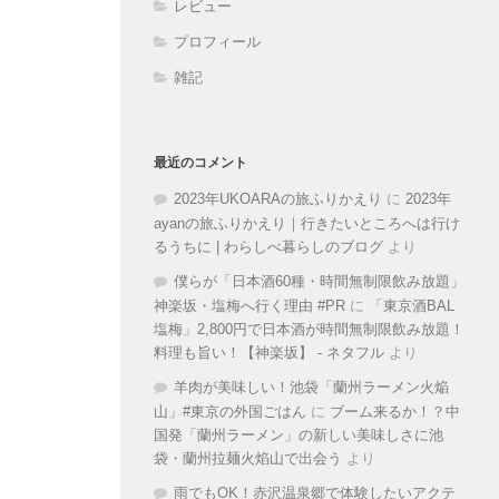
レビュー
プロフィール
雑記
最近のコメント
2023年UKOARAの旅ふりかえり
に
2023年
ayanの旅ふりかえり｜行きたいところへは行け
るうちに | わらしべ暮らしのブログ
より
僕らが「日本酒60種・時間無制限飲み放題」
神楽坂・塩梅へ行く理由 #PR
に
「東京酒BAL
塩梅」2,800円で日本酒が時間無制限飲み放題！
料理も旨い！【神楽坂】 - ネタフル
より
羊肉が美味しい！池袋「蘭州ラーメン火焔
山」#東京の外国ごはん
に
ブーム来るか！？中
国発「蘭州ラーメン」の新しい美味しさに池
袋・蘭州拉麺火焰山で出会う
より
雨でもOK！赤沢温泉郷で体験したいアクテ