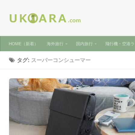
HOME（新着）
海外旅行
国内旅行
飛行機・空港ラ
タグ:
スーパーコンシューマー