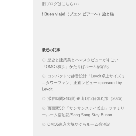
旧ブログはこちら↓↓↓
! Buen viaje!（ブエン ビアーへ）旅と猫
最近の記事
歴史と建築美とハマスタビューがすごい
「OMO7横浜」かたりばルーム宿泊記
コンパクトで静音設計「Levoit卓上サイズミ
ニタワーファン」正直レビュー sponsored by
Levoit
滞在時間24時間 釜山1泊2日弾丸旅（2026）
西面駅5分「サンサンステイ釜山」ファミリ
ールーム宿泊記/Sang Sang Stay Busan
OMO5東京大塚やぐらルーム宿泊記