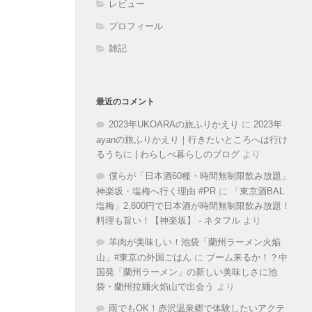
レビュー
プロフィール
雑記
最近のコメント
2023年UKOARAの旅ふりかえり
に
2023年
ayanの旅ふりかえり｜行きたいところへは行け
るうちに | わらしべ暮らしのブログ
より
僕らが「日本酒60種・時間無制限飲み放題」
神楽坂・塩梅へ行く理由 #PR
に
「東京酒BAL
塩梅」2,800円で日本酒が時間無制限飲み放題！
料理も旨い！【神楽坂】 - ネタフル
より
羊肉が美味しい！池袋「蘭州ラーメン火焔
山」#東京の外国ごはん
に
ブーム来るか！？中
国発「蘭州ラーメン」の新しい美味しさに池
袋・蘭州拉麺火焰山で出会う
より
雨でもOK！赤沢温泉郷で体験したいアクテ