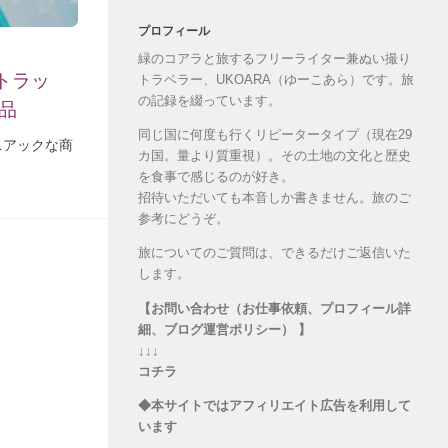
プロフィール
緑のコアラと旅するフリーライター兼ぬい撮り
トラッ
トラベラー、UKOARA（ゆーこあら）です。旅
の記録を綴っています。
品
同じ国に何度も行くリピータータイプ（現在29
ニアックな商
カ国。量より質重視）。その土地の文化と歴史
を食事で感じるのが好き。
招待いただいても本音しか書きません。旅のご
参考にどうぞ。
旅についてのご質問は、できるだけご返信いた
します。
【お問い合わせ（お仕事依頼、プロフィール詳
細、ブログ運営ポリシー） 】
↓↓↓
コチラ
◆本サイトではアフィリエイト広告を利用して
います