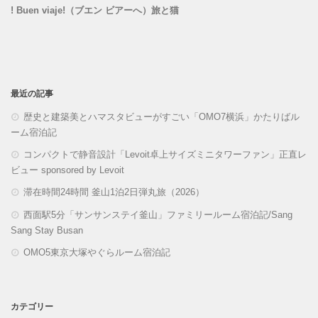
! Buen viaje!（ブエン ビアーへ）旅と猫
最近の記事
歴史と建築美とハマスタビューがすごい「OMO7横浜」かたりばル
ーム宿泊記
コンパクトで静音設計「Levoit卓上サイズミニタワーファン」正直レ
ビュー sponsored by Levoit
滞在時間24時間 釜山1泊2日弾丸旅（2026）
西面駅5分「サンサンステイ釜山」ファミリールーム宿泊記/Sang
Sang Stay Busan
OMO5東京大塚やぐらルーム宿泊記
カテゴリー