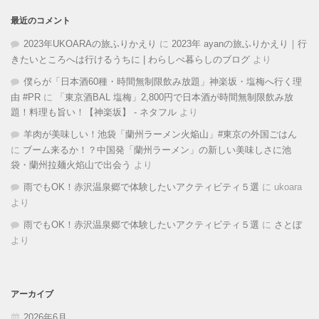
最近のコメント
2023年UKOARAの旅ふりかえり
に
2023年 ayanの旅ふりかえり｜行
きたいところへは行けるうちに | わらしべ暮らしのブログ
より
僕らが「日本酒60種・時間無制限飲み放題」神楽坂・塩梅へ行く理
由 #PR
に
「東京酒BAL 塩梅」2,800円で日本酒が時間無制限飲み放
題！料理も旨い！【神楽坂】 - ネタフル
より
羊肉が美味しい！池袋「蘭州ラーメン火焔山」#東京の外国ごはん
に
ブーム来るか！？中国発「蘭州ラーメン」の新しい美味しさに池
袋・蘭州拉麺火焰山で出会う
より
雨でもOK！赤沢温泉郷で体験したいアクティビティ５選
に
ukoara
より
雨でもOK！赤沢温泉郷で体験したいアクティビティ５選
に
さとぼ
より
アーカイブ
2026年6月