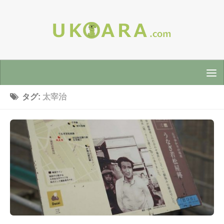
タグ:
太宰治