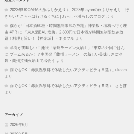
最近のコメント
2023年UKOARAの旅ふりかえり
に
2023年 ayanの旅ふりかえり｜行
きたいところへは行けるうちに | わらしべ暮らしのブログ
より
僕らが「日本酒60種・時間無制限飲み放題」神楽坂・塩梅へ行く理
由 #PR
に
「東京酒BAL 塩梅」2,800円で日本酒が時間無制限飲み放
題！料理も旨い！【神楽坂】 - ネタフル
より
羊肉が美味しい！池袋「蘭州ラーメン火焔山」#東京の外国ごはん
に
ブーム来るか！？中国発「蘭州ラーメン」の新しい美味しさに池
袋・蘭州拉麺火焰山で出会う
より
雨でもOK！赤沢温泉郷で体験したいアクティビティ５選
に
ukoara
より
雨でもOK！赤沢温泉郷で体験したいアクティビティ５選
に
さとぼ
より
アーカイブ
2026年6月