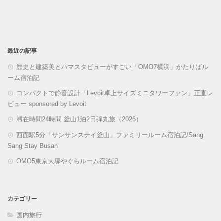
最近の記事
歴史と建築美とハマスタビューがすごい「OMO7横浜」かたりばル
ーム宿泊記
コンパクトで静音設計「Levoit卓上サイズミニタワーファン」正直レ
ビュー sponsored by Levoit
滞在時間24時間 釜山1泊2日弾丸旅（2026）
西面駅5分「サンサンステイ釜山」ファミリールーム宿泊記/Sang
Sang Stay Busan
OMO5東京大塚やぐらルーム宿泊記
カテゴリー
国内旅行