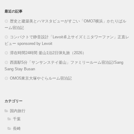
最近の記事
歴史と建築美とハマスタビューがすごい「OMO7横浜」かたりばル
ーム宿泊記
コンパクトで静音設計「Levoit卓上サイズミニタワーファン」正直レ
ビュー sponsored by Levoit
滞在時間24時間 釜山1泊2日弾丸旅（2026）
西面駅5分「サンサンステイ釜山」ファミリールーム宿泊記/Sang
Sang Stay Busan
OMO5東京大塚やぐらルーム宿泊記
カテゴリー
国内旅行
千葉
長崎