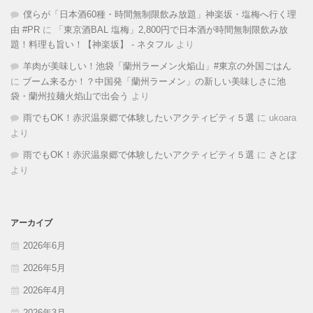
僕らが「日本酒60種・時間無制限飲み放題」神楽坂・塩梅へ行く理
由 #PR
に
「東京酒BAL 塩梅」2,800円で日本酒が時間無制限飲み放
題！料理も旨い！【神楽坂】 - ネタフル
より
羊肉が美味しい！池袋「蘭州ラーメン火焔山」#東京の外国ごはん
に
ブーム来るか！？中国発「蘭州ラーメン」の新しい美味しさに池
袋・蘭州拉麺火焰山で出会う
より
雨でもOK！赤沢温泉郷で体験したいアクティビティ５選
に
ukoara
より
雨でもOK！赤沢温泉郷で体験したいアクティビティ５選
に
さとぼ
より
アーカイブ
2026年6月
2026年5月
2026年4月
2026年3月