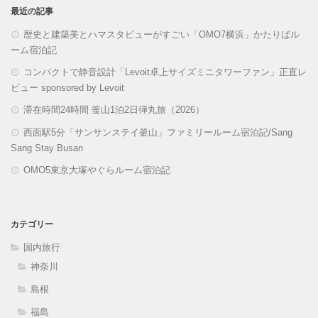
最近の記事
歴史と建築美とハマスタビューがすごい「OMO7横浜」かたりばル
ーム宿泊記
コンパクトで静音設計「Levoit卓上サイズミニタワーファン」正直レ
ビュー sponsored by Levoit
滞在時間24時間 釜山1泊2日弾丸旅（2026）
西面駅5分「サンサンステイ釜山」ファミリールーム宿泊記/Sang
Sang Stay Busan
OMO5東京大塚やぐらルーム宿泊記
カテゴリー
国内旅行
神奈川
島根
福島