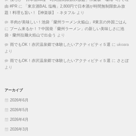
由 #PR
に
「東京酒BAL 塩梅」2,800円で日本酒が時間無制限飲み放
題！料理も旨い！【神楽坂】 - ネタフル
より
羊肉が美味しい！池袋「蘭州ラーメン火焔山」#東京の外国ごはん
に
ブーム来るか！？中国発「蘭州ラーメン」の新しい美味しさに池
袋・蘭州拉麺火焰山で出会う
より
雨でもOK！赤沢温泉郷で体験したいアクティビティ５選
に
ukoara
より
雨でもOK！赤沢温泉郷で体験したいアクティビティ５選
に
さとぼ
より
アーカイブ
2026年6月
2026年5月
2026年4月
2026年3月