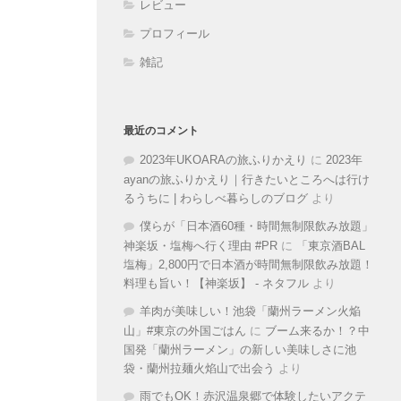
レビュー
プロフィール
雑記
最近のコメント
2023年UKOARAの旅ふりかえり
に
2023年
ayanの旅ふりかえり｜行きたいところへは行け
るうちに | わらしべ暮らしのブログ
より
僕らが「日本酒60種・時間無制限飲み放題」
神楽坂・塩梅へ行く理由 #PR
に
「東京酒BAL
塩梅」2,800円で日本酒が時間無制限飲み放題！
料理も旨い！【神楽坂】 - ネタフル
より
羊肉が美味しい！池袋「蘭州ラーメン火焔
山」#東京の外国ごはん
に
ブーム来るか！？中
国発「蘭州ラーメン」の新しい美味しさに池
袋・蘭州拉麺火焰山で出会う
より
雨でもOK！赤沢温泉郷で体験したいアクテ