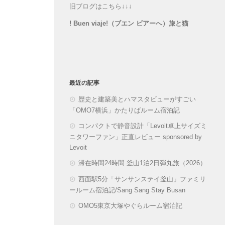
旧ブログはこちら↓↓↓
! Buen viaje!（ブエン ビアーへ）旅と猫
最近の記事
歴史と建築美とハマスタビューがすごい
「OMO7横浜」かたりばルーム宿泊記
コンパクトで静音設計「Levoit卓上サイズミ
ニタワーファン」正直レビュー sponsored by
Levoit
滞在時間24時間 釜山1泊2日弾丸旅（2026）
西面駅5分「サンサンステイ釜山」ファミリ
ールーム宿泊記/Sang Sang Stay Busan
OMO5東京大塚やぐらルーム宿泊記