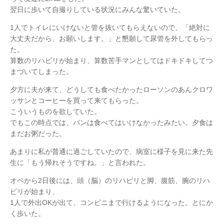
翌日に歩いて自撮りしている状況にみんな驚いていた。
1人でトイレにいけないと管を抜いてもらえないので、「絶対に
大丈夫だから、お願いします。」と懇願して尿管を外してもらっ
た。
算数のリハビリが始まり、算数苦手マンとしてはドキドキしてつ
まづいてしまった。
夕方に夫が来て、どうしても食べたかったローソンのあんクロワ
ッサンとコーヒーを買って来てもらった。
こういうものを欲していた。
でもこの時点では、パンは食べてはいけなかったみたい。夕食は
まだお粥だった。
あまりに私が普通に過ごしていたので、病室に様子を見に来た先
生に「もう帰れそうですね。」と言われた。
オペから2日後には、頭（脳）のリハビリと脚、腹筋、腕のリハ
ビリが始まり、
1人で外出OKが出て、コンビニまで行けるようになった。とにか
く歩いた。