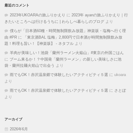
最近のコメント
2023年UKOARAの旅ふりかえり
に
2023年 ayanの旅ふりかえり｜行
きたいところへは行けるうちに | わらしべ暮らしのブログ
より
僕らが「日本酒60種・時間無制限飲み放題」神楽坂・塩梅へ行く理
由 #PR
に
「東京酒BAL 塩梅」2,800円で日本酒が時間無制限飲み放
題！料理も旨い！【神楽坂】 - ネタフル
より
羊肉が美味しい！池袋「蘭州ラーメン火焔山」#東京の外国ごはん
に
ブーム来るか！？中国発「蘭州ラーメン」の新しい美味しさに池
袋・蘭州拉麺火焰山で出会う
より
雨でもOK！赤沢温泉郷で体験したいアクティビティ５選
に
ukoara
より
雨でもOK！赤沢温泉郷で体験したいアクティビティ５選
に
さとぼ
より
アーカイブ
2026年6月