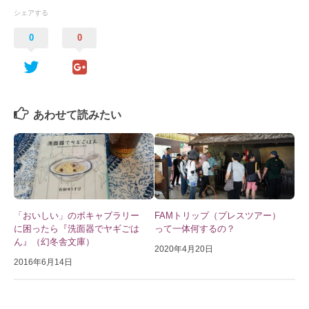
シェアする
0
0
あわせて読みたい
「おいしい」のボキャブラリー
FAMトリップ（プレスツアー）
に困ったら『洗面器でヤギごは
って一体何するの？
ん』（幻冬舎文庫）
2020年4月20日
2016年6月14日