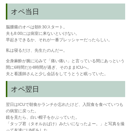
オペ当日
脳腫瘍のオペは朝8:30スタート。
夫も8:00には病室に来ないといけない。
早起きできるか、それが一番プレッシャーだったらしい。
私は寝るだけ、先生たのんだー。
全身麻酔が腕に沁みて「痛い痛い」と言っている間にあっという
間に6時間だか8時間が過ぎ、そのままICUへ。
夫と看護師さんと少し会話をしてうとうと眠っていた。
オペ翌日
翌日はICUで朝食かランチか忘れたけど、入院食を食べていつも
の病室に戻った。
鏡を見たら、白い帽子をかぶっていた。
「タップ君（タオルおばけ）みたいになったよー。」と写真を撮
って友達にLINEをした。