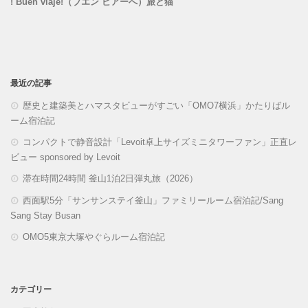
! Buen viaje!（ブエン ビアーへ）旅と猫
最近の記事
歴史と建築美とハマスタビューがすごい「OMO7横浜」かたりばル
ーム宿泊記
コンパクトで静音設計「Levoit卓上サイズミニタワーファン」正直レ
ビュー sponsored by Levoit
滞在時間24時間 釜山1泊2日弾丸旅（2026）
西面駅5分「サンサンステイ釜山」ファミリールーム宿泊記/Sang
Sang Stay Busan
OMO5東京大塚やぐらルーム宿泊記
カテゴリー