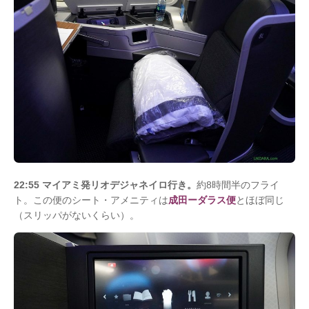
22:55 マイアミ発リオデジャネイロ行き。
約8時間半のフライ
ト。この便のシート・アメニティは
成田ーダラス便
とほぼ同じ
（スリッパがないくらい）。