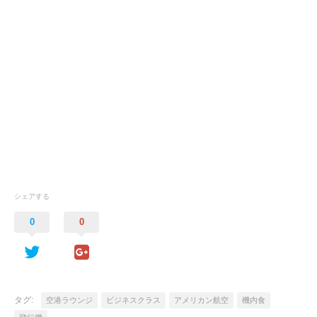
シェアする
0
0
タグ:
空港ラウンジ
ビジネスクラス
アメリカン航空
機内食