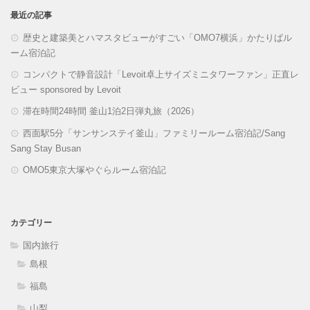
最近の記事
歴史と建築美とハマスタビューがすごい「OMO7横浜」かたりばル
ーム宿泊記
コンパクトで静音設計「Levoit卓上サイズミニタワーファン」正直レ
ビュー sponsored by Levoit
滞在時間24時間 釜山1泊2日弾丸旅（2026）
西面駅5分「サンサンステイ釜山」ファミリールーム宿泊記/Sang
Sang Stay Busan
OMO5東京大塚やぐらルーム宿泊記
カテゴリー
国内旅行
島根
福島
山梨