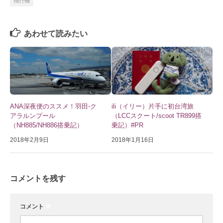
飛行機
あわせて読みたい
ANA深夜便のススメ！羽田-ク
ili（イリー）片手に初台湾旅
アラルンプール
（LCCスクート/scoot TR899搭
（NH885/NH886搭乗記）
乗記）#PR
2018年2月9日
2018年1月16日
コメントを残す
コメント
※