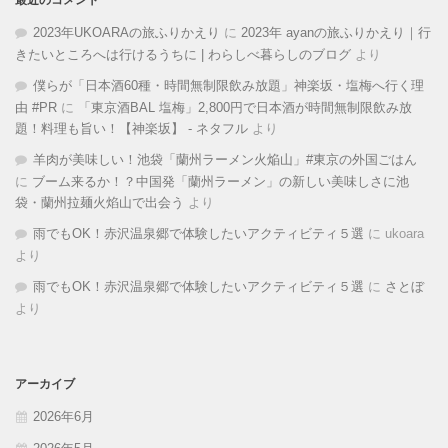
最近のコメント
2023年UKOARAの旅ふりかえり
に
2023年 ayanの旅ふりかえり｜行
きたいところへは行けるうちに | わらしべ暮らしのブログ
より
僕らが「日本酒60種・時間無制限飲み放題」神楽坂・塩梅へ行く理
由 #PR
に
「東京酒BAL 塩梅」2,800円で日本酒が時間無制限飲み放
題！料理も旨い！【神楽坂】 - ネタフル
より
羊肉が美味しい！池袋「蘭州ラーメン火焔山」#東京の外国ごはん
に
ブーム来るか！？中国発「蘭州ラーメン」の新しい美味しさに池
袋・蘭州拉麺火焰山で出会う
より
雨でもOK！赤沢温泉郷で体験したいアクティビティ５選
に
ukoara
より
雨でもOK！赤沢温泉郷で体験したいアクティビティ５選
に
さとぼ
より
アーカイブ
2026年6月