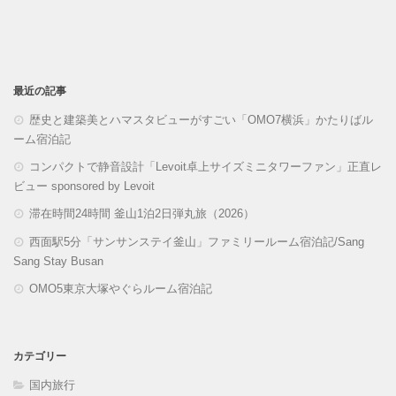
最近の記事
歴史と建築美とハマスタビューがすごい「OMO7横浜」かたりばル
ーム宿泊記
コンパクトで静音設計「Levoit卓上サイズミニタワーファン」正直レ
ビュー sponsored by Levoit
滞在時間24時間 釜山1泊2日弾丸旅（2026）
西面駅5分「サンサンステイ釜山」ファミリールーム宿泊記/Sang
Sang Stay Busan
OMO5東京大塚やぐらルーム宿泊記
カテゴリー
国内旅行