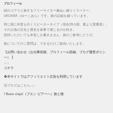
プロフィール
緑のコアラと旅するフリーライター兼ぬい撮りトラベラー、
UKOARA（ゆーこあら）です。旅の記録を綴っています。
同じ国に何度も行くリピータータイプ（現在29カ国。量より質重視）。
その土地の文化と歴史を食事で感じるのが好き。
招待いただいても本音しか書きません。旅のご参考にどうぞ。
旅についてのご質問は、できるだけご返信いたします。
【お問い合わせ（お仕事依頼、プロフィール詳細、ブログ運営ポリシ
ー） 】
↓↓↓
コチラ
◆本サイトではアフィリエイト広告を利用しています
旧ブログはこちら↓↓↓
! Buen viaje!（ブエン ビアーへ）旅と猫