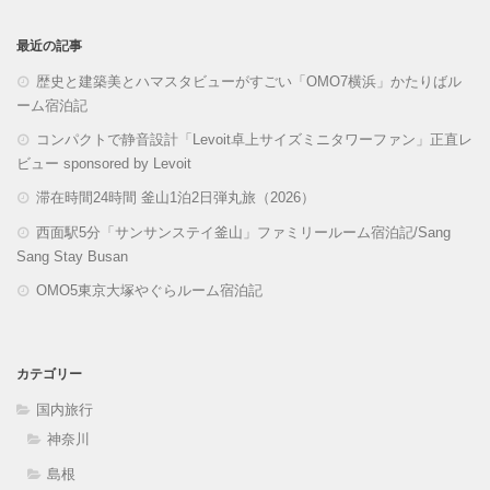
最近の記事
歴史と建築美とハマスタビューがすごい「OMO7横浜」かたりばル
ーム宿泊記
コンパクトで静音設計「Levoit卓上サイズミニタワーファン」正直レ
ビュー sponsored by Levoit
滞在時間24時間 釜山1泊2日弾丸旅（2026）
西面駅5分「サンサンステイ釜山」ファミリールーム宿泊記/Sang
Sang Stay Busan
OMO5東京大塚やぐらルーム宿泊記
カテゴリー
国内旅行
神奈川
島根