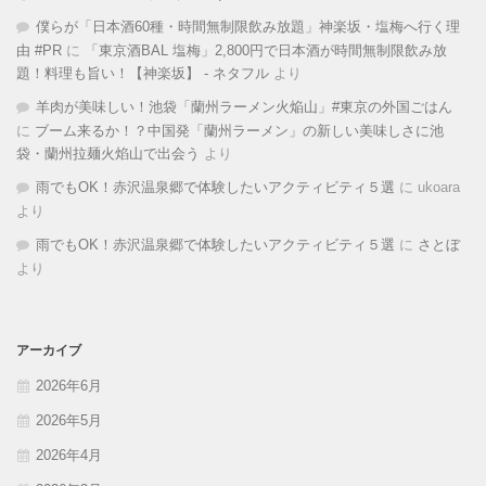
僕らが「日本酒60種・時間無制限飲み放題」神楽坂・塩梅へ行く理
由 #PR
に
「東京酒BAL 塩梅」2,800円で日本酒が時間無制限飲み放
題！料理も旨い！【神楽坂】 - ネタフル
より
羊肉が美味しい！池袋「蘭州ラーメン火焔山」#東京の外国ごはん
に
ブーム来るか！？中国発「蘭州ラーメン」の新しい美味しさに池
袋・蘭州拉麺火焰山で出会う
より
雨でもOK！赤沢温泉郷で体験したいアクティビティ５選
に
ukoara
より
雨でもOK！赤沢温泉郷で体験したいアクティビティ５選
に
さとぼ
より
アーカイブ
2026年6月
2026年5月
2026年4月