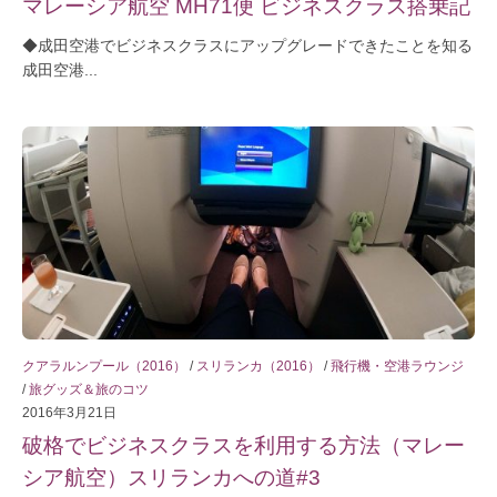
マレーシア航空 MH71便 ビジネスクラス搭乗記
◆成田空港でビジネスクラスにアップグレードできたことを知る
成田空港...
クアラルンプール（2016）
/
スリランカ（2016）
/
飛行機・空港ラウンジ
/
旅グッズ＆旅のコツ
2016年3月21日
破格でビジネスクラスを利用する方法（マレー
シア航空）スリランカへの道#3