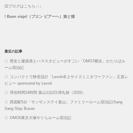
旧ブログはこちら↓↓↓
! Buen viaje!（ブエン ビアーへ）旅と猫
最近の記事
歴史と建築美とハマスタビューがすごい「OMO7横浜」かたりばル
ーム宿泊記
コンパクトで静音設計「Levoit卓上サイズミニタワーファン」正直レ
ビュー sponsored by Levoit
滞在時間24時間 釜山1泊2日弾丸旅（2026）
西面駅5分「サンサンステイ釜山」ファミリールーム宿泊記/Sang
Sang Stay Busan
OMO5東京大塚やぐらルーム宿泊記