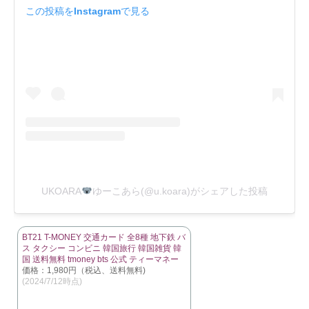
この投稿をInstagramで見る
UKOARA
ゆーこあら(@u.koara)がシェアした投稿
BT21 T-MONEY 交通カード 全8種 地下鉄 バ
ス タクシー コンビニ 韓国旅行 韓国雑貨 韓
国 送料無料 tmoney bts 公式 ティーマネー
価格：1,980円（税込、送料無料)
(2024/7/12時点)