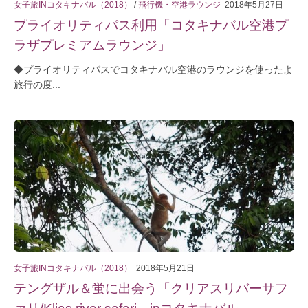
女子旅INコタキナバル（2018）
/
飛行機・空港ラウンジ
2018年5月27日
プライオリティパス利用「コタキナバル空港プ
ラザプレミアムラウンジ」
◆プライオリティパスでコタキナバル空港のラウンジを使ったよ
旅行の度...
女子旅INコタキナバル（2018）
2018年5月21日
テングザル＆蛍に出会う「クリアスリバーサフ
ァリ/Klias river safari」inコタキナバル