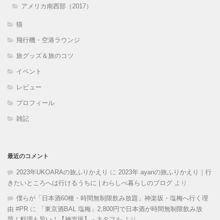
アメリカ南西部（2017）
猫
飛行機・空港ラウンジ
旅グッズ＆旅のコツ
イベント
レビュー
プロフィール
雑記
最近のコメント
2023年UKOARAの旅ふりかえり
に
2023年 ayanの旅ふりかえり｜行
きたいところへは行けるうちに | わらしべ暮らしのブログ
より
僕らが「日本酒60種・時間無制限飲み放題」神楽坂・塩梅へ行く理
由 #PR
に
「東京酒BAL 塩梅」2,800円で日本酒が時間無制限飲み放
題！料理も旨い！【神楽坂】 - ネタフル
より