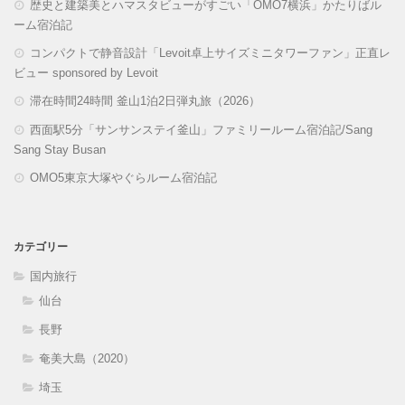
歴史と建築美とハマスタビューがすごい「OMO7横浜」かたりばル
ーム宿泊記
コンパクトで静音設計「Levoit卓上サイズミニタワーファン」正直レ
ビュー sponsored by Levoit
滞在時間24時間 釜山1泊2日弾丸旅（2026）
西面駅5分「サンサンステイ釜山」ファミリールーム宿泊記/Sang
Sang Stay Busan
OMO5東京大塚やぐらルーム宿泊記
カテゴリー
国内旅行
仙台
長野
奄美大島（2020）
埼玉