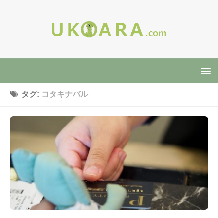
タグ:
コタキナバル