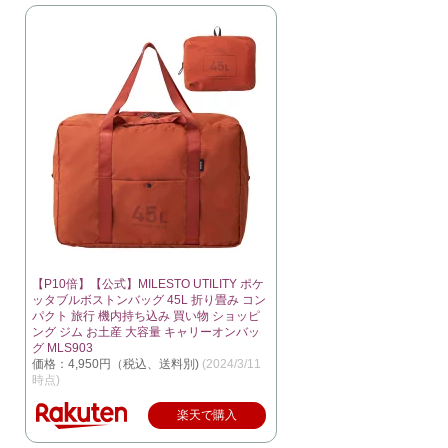
【P10倍】【公式】MILESTO UTILITY ポケ
ッタブルボストンバッグ 45L 折り畳み コン
パクト 旅行 機内持ち込み 買い物 ショッピ
ング ジム お土産 大容量 キャリーオンバッ
グ MLS903
価格：4,950円（税込、送料別)
(2024/3/11
時点)
楽天で購入