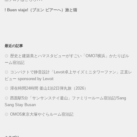
! Buen viaje!（ブエン ビアーへ）旅と猫
最近の記事
歴史と建築美とハマスタビューがすごい「OMO7横浜」かたりばル
ーム宿泊記
コンパクトで静音設計「Levoit卓上サイズミニタワーファン」正直レ
ビュー sponsored by Levoit
滞在時間24時間 釜山1泊2日弾丸旅（2026）
西面駅5分「サンサンステイ釜山」ファミリールーム宿泊記/Sang
Sang Stay Busan
OMO5東京大塚やぐらルーム宿泊記