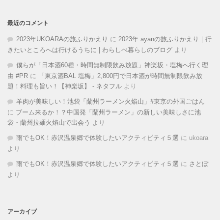
最近のコメント
2023年UKOARAの旅ふりかえり
に
2023年 ayanの旅ふりかえり｜行
きたいところへは行けるうちに | わらしべ暮らしのブログ
より
僕らが「日本酒60種・時間無制限飲み放題」神楽坂・塩梅へ行く理
由 #PR
に
「東京酒BAL 塩梅」2,800円で日本酒が時間無制限飲み放
題！料理も旨い！【神楽坂】 - ネタフル
より
羊肉が美味しい！池袋「蘭州ラーメン火焔山」#東京の外国ごはん
に
ブーム来るか！？中国発「蘭州ラーメン」の新しい美味しさに池
袋・蘭州拉麺火焰山で出会う
より
雨でもOK！赤沢温泉郷で体験したいアクティビティ５選
に
ukoara
より
雨でもOK！赤沢温泉郷で体験したいアクティビティ５選
に
さとぼ
より
アーカイブ