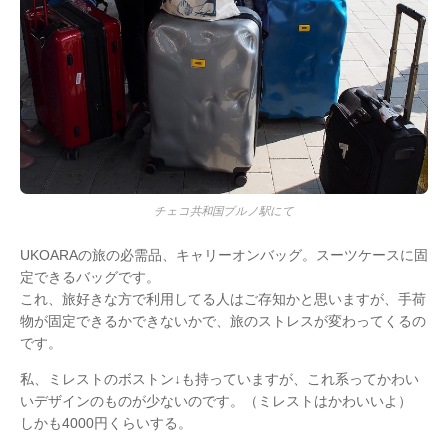
チェコ共和国ブルノ駅にて
UKOARAの旅の必需品、キャリーオンバッグ。スーツケースに固
定できるバッグです。
これ、旅好きな方で利用してる人はご存知かと思いますが、手荷
物が固定できるかできないかで、旅のストレスが変わってくるの
です。
私、ミレストのボストン↓も持っていますが、これ系ってかわい
いデザインのものが少ないのです。（ミレストはかわいいよ）
しかも4000円くらいする。