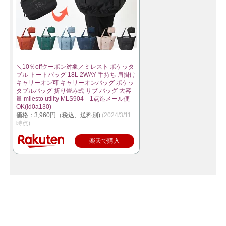
＼10％offクーポン対象／ミレスト ポケッタ
ブル トートバッグ 18L 2WAY 手持ち 肩掛け
キャリーオン可 キャリーオンバッグ ポケッ
タブルバッグ 折り畳み式 サブ バッグ 大容
量 milesto utility MLS904 1点迄メール便
OK(id0a130)
価格：3,960円（税込、送料別)
(2024/3/11
時点)
楽天で購入