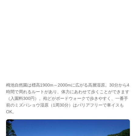
栂池自然園は標高1900m～2000mに広がる高層湿原。30分から4
時間で周れるルートがあり、体力にあわせて歩くことができます
（入園料300円）。殆どがボードウォークで歩きやすく、一番手
前のミズバショウ湿原（1周30分）はバリアフリーで車イスも
OK。