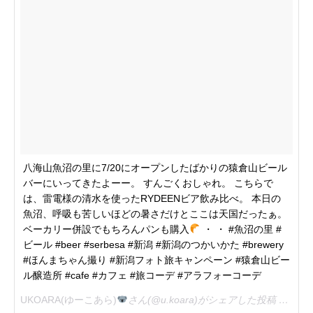
八海山魚沼の里に7/20にオープンしたばかりの猿倉山ビール
バーにいってきたよーー。 すんごくおしゃれ。 こちらで
は、雷電様の清水を使ったRYDEENビア飲み比べ。 本日の
魚沼、呼吸も苦しいほどの暑さだけとここは天国だったぁ。
ベーカリー併設でもちろんパンも購入
・ ・ #魚沼の里 #
ビール #beer #serbesa #新潟 #新潟のつかいかた #brewery
#ほんまちゃん撮り #新潟フォト旅キャンペーン #猿倉山ビー
ル醸造所 #cafe #カフェ #旅コーデ #アラフォーコーデ
UKOARA(ゆーこあら)
さん(@u.koara)がシェアした投稿 –
201