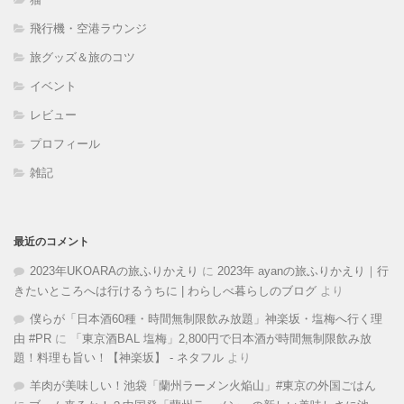
飛行機・空港ラウンジ
旅グッズ＆旅のコツ
イベント
レビュー
プロフィール
雑記
最近のコメント
2023年UKOARAの旅ふりかえり
に
2023年 ayanの旅ふりかえり｜行
きたいところへは行けるうちに | わらしべ暮らしのブログ
より
僕らが「日本酒60種・時間無制限飲み放題」神楽坂・塩梅へ行く理
由 #PR
に
「東京酒BAL 塩梅」2,800円で日本酒が時間無制限飲み放
題！料理も旨い！【神楽坂】 - ネタフル
より
羊肉が美味しい！池袋「蘭州ラーメン火焔山」#東京の外国ごはん