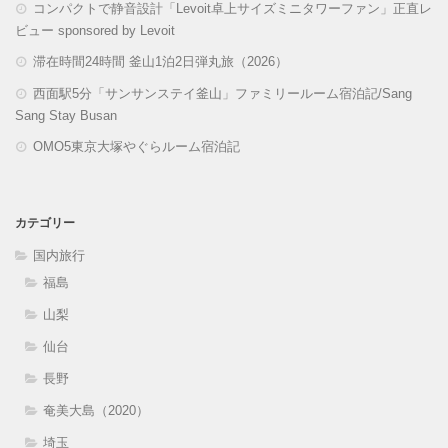
コンパクトで静音設計「Levoit卓上サイズミニタワーファン」正直レ
ビュー sponsored by Levoit
滞在時間24時間 釜山1泊2日弾丸旅（2026）
西面駅5分「サンサンステイ釜山」ファミリールーム宿泊記/Sang
Sang Stay Busan
OMO5東京大塚やぐらルーム宿泊記
カテゴリー
国内旅行
福島
山梨
仙台
長野
奄美大島（2020）
埼玉