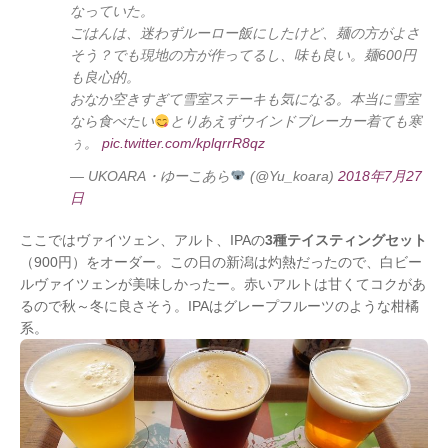
なっていた。
ごはんは、迷わずルーロー飯にしたけど、麺の方がよさ
そう？でも現地の方が作ってるし、味も良い。麺600円
も良心的。
おなか空きすぎて雪室ステーキも気になる。本当に雪室
なら食べたい
とりあえずウインドブレーカー着ても寒
ぅ。
pic.twitter.com/kplqrrR8qz
— UKOARA・ゆーこあら
(@Yu_koara)
2018年7月27
日
ここではヴァイツェン、アルト、IPAの
3種テイスティングセット
（900円）をオーダー。この日の新潟は灼熱だったので、白ビー
ルヴァイツェンが美味しかったー。赤いアルトは甘くてコクがあ
るので秋～冬に良さそう。IPAはグレープフルーツのような柑橘
系。