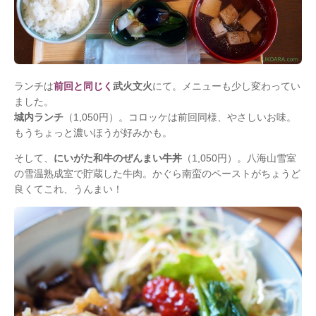
ランチは
前回と同じく
武火文火
にて。メニューも少し変わってい
ました。
城内ランチ
（1,050円）。コロッケは前回同様、やさしいお味。
もうちょっと濃いほうが好みかも。
そして、
にいがた和牛のぜんまい牛丼
（1,050円）。八海山雪室
の雪温熟成室で貯蔵した牛肉。かぐら南蛮のペーストがちょうど
良くてこれ、うんまい！