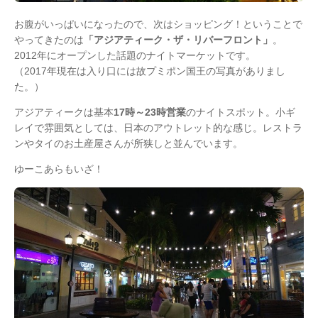
お腹がいっぱいになったので、次はショッピング！ということで
やってきたのは
「アジアティーク・ザ・リバーフロント」
。
2012年にオープンした話題のナイトマーケットです。
（2017年現在は入り口には故プミポン国王の写真がありまし
た。）
アジアティークは基本
17時～23時営業
のナイトスポット。小ギ
レイで雰囲気としては、日本のアウトレット的な感じ。レストラ
ンやタイのお土産屋さんが所狭しと並んでいます。
ゆーこあらもいざ！