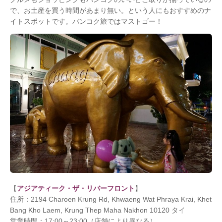
で、お土産を買う時間があまり無い。という人にもおすすめのナ
イトスポットです。バンコク旅ではマストゴー！
【
アジアティーク・ザ・リバーフロント
】
住所：2194 Charoen Krung Rd, Khwaeng Wat Phraya Krai, Khet
Bang Kho Laem, Krung Thep Maha Nakhon 10120 タイ
営業時間：17:00～23:00（店舗により異なる）