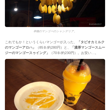
本物のマンゴーのシャンデリア。
これでもか！というくらいマンゴーが入った、
「タピオカミルク
のマンゴーアロハ」
（85Ｂ/約280円）と、
「濃厚マンゴースムー
ジーのマンゴースゥイング」
（70Ｂ/約230円）。お安い…。