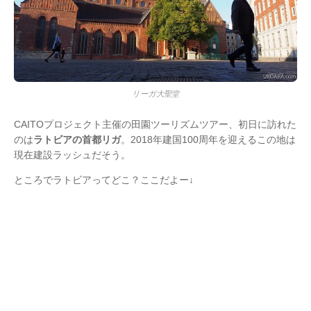
リーガ大聖堂
CAITOプロジェクト主催の田園ツーリズムツアー、初日に訪れた
のは
ラトビアの首都リガ
。2018年建国100周年を迎えるこの地は
現在建設ラッシュだそう。
ところでラトビアってどこ？ここだよー↓