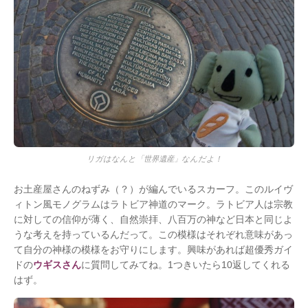
リガはなんと「世界遺産」なんだよ！
お土産屋さんのねずみ（？）が編んでいるスカーフ。このルイヴ
ィトン風モノグラムはラトビア神道のマーク。ラトビア人は宗教
に対しての信仰が薄く、自然崇拝、八百万の神など日本と同じよ
うな考えを持っているんだって。この模様はそれぞれ意味があっ
て自分の神様の模様をお守りにします。興味があれば超優秀ガイ
ドの
ウギスさん
に質問してみてね。1つきいたら10返してくれる
はず。