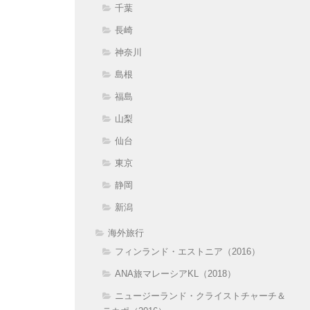
千葉
長崎
神奈川
島根
福島
山梨
仙台
東京
静岡
新潟
海外旅行
フィンランド・エストニア（2016）
ANA旅マレーシアKL（2018）
ニュージーランド・クライストチャーチ＆