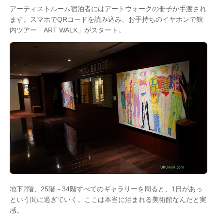
アーティストルーム宿泊者にはアートウォークの冊子が手渡され
ます。スマホでQRコードを読み込み、お手持ちのイヤホンで館
内ツアー「ART WALK」がスタート。
地下2階、25階～34階すべてのギャラリーを周ると、1日があっ
という間に過ぎていく。ここは本当に泊まれる美術館なんだと実
感。