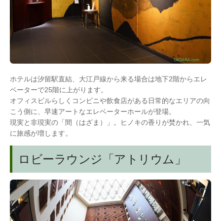
ホテルは汐留駅直結、大江戸線から来る場合は地下2階からエレ
ベーターで25階に上がります。
オフィスビルらしくコンビニや飲食店がある日常的なエリアの向
こう側に、早速アートなエレベーターホールが登場。
現実と非現実の「間（はざま）」。ヒノキの香りが焚かれ、一気
に旅感が増します。
ロビーラウンジ「アトリウム」