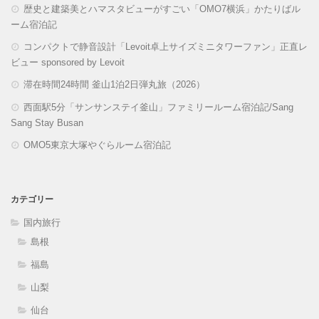
歴史と建築美とハマスタビューがすごい「OMO7横浜」かたりばル
ーム宿泊記
コンパクトで静音設計「Levoit卓上サイズミニタワーファン」正直レ
ビュー sponsored by Levoit
滞在時間24時間 釜山1泊2日弾丸旅（2026）
西面駅5分「サンサンステイ釜山」ファミリールーム宿泊記/Sang
Sang Stay Busan
OMO5東京大塚やぐらルーム宿泊記
カテゴリー
国内旅行
島根
福島
山梨
仙台