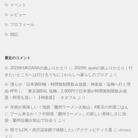
イベント
レビュー
プロフィール
雑記
最近のコメント
2023年UKOARAの旅ふりかえり
に
2023年 ayanの旅ふりかえり｜行
きたいところへは行けるうちに | わらしべ暮らしのブログ
より
僕らが「日本酒60種・時間無制限飲み放題」神楽坂・塩梅へ行く理
由 #PR
に
「東京酒BAL 塩梅」2,800円で日本酒が時間無制限飲み放
題！料理も旨い！【神楽坂】 - ネタフル
より
羊肉が美味しい！池袋「蘭州ラーメン火焔山」#東京の外国ごはん
に
ブーム来るか！？中国発「蘭州ラーメン」の新しい美味しさに池
袋・蘭州拉麺火焰山で出会う
より
雨でもOK！赤沢温泉郷で体験したいアクティビティ５選
に
ukoara
より