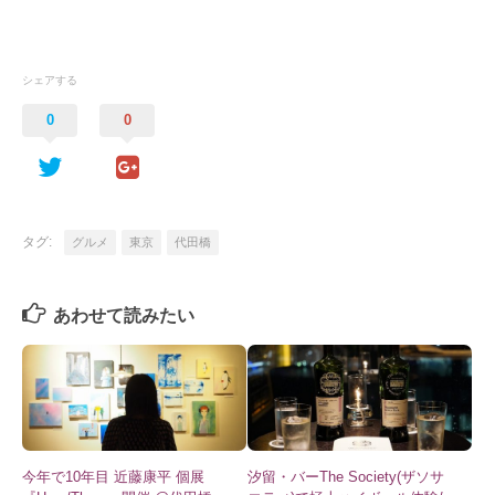
シェアする
0
0
タグ:
グルメ
東京
代田橋
あわせて読みたい
今年で10年目 近藤康平 個展
汐留・バーThe Society(ザソサ