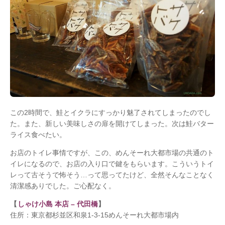
この2時間で、鮭とイクラにすっかり魅了されてしまったのでし
た。また、新しい美味しさの扉を開けてしまった。次は鮭バター
ライス食べたい。
お店のトイレ事情ですが、この、めんそーれ大都市場の共通のト
イレになるので、お店の入り口で鍵をもらいます。こういうトイ
レって古そうで怖そう…って思ってたけど、全然そんなことなく
清潔感ありでした。ご心配なく。
【
しゃけ小島 本店 – 代田橋
】
住所：東京都杉並区和泉1-3-15めんそーれ大都市場内