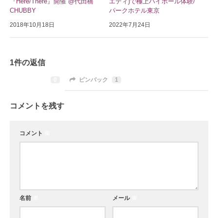
『Here/There』開催 @代田橋
エティ)で極上ハイボール体験/
CHUBBY
パークホテル東京
2018年10月18日
2022年7月24日
1件の返信
コメント
0
ピンバック
1
コメントを残す
コメント
※
名前
※
メール
※