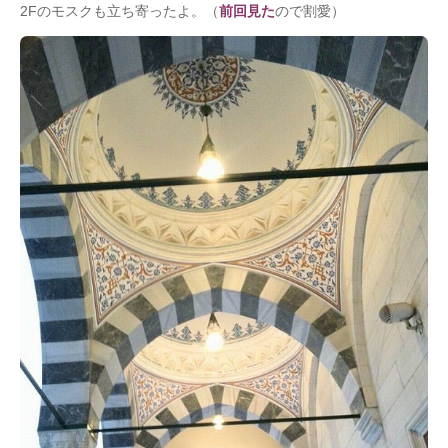
2Fのモスクも立ち寄ったよ。（
前回見た
ので割愛）