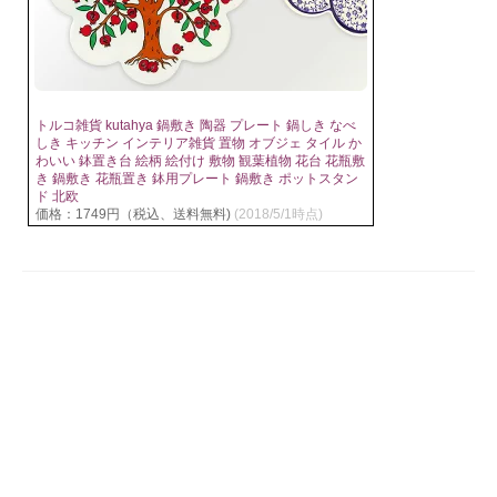
トルコ雑貨 kutahya 鍋敷き 陶器 プレート 鍋しき なべ
しき キッチン インテリア雑貨 置物 オブジェ タイル か
わいい 鉢置き台 絵柄 絵付け 敷物 観葉植物 花台 花瓶敷
き 鍋敷き 花瓶置き 鉢用プレート 鍋敷き ポットスタン
ド 北欧
価格：1749円（税込、送料無料)
(2018/5/1時点)