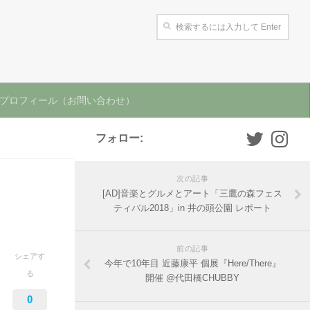
プロフィール（お問い合わせ）
フォロー:
次の記事
[AD]音楽とグルメとアート「三鷹の森フェス
ティバル2018」in 井の頭公園 レポート
前の記事
シェアす
今年で10年目 近藤康平 個展『Here/There』
る
開催 @代田橋CHUBBY
0