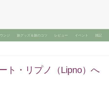
ウンジ
旅グッズ＆旅のコツ
レビュー
イベント
雑記
ト・リプノ（Lipno）へ