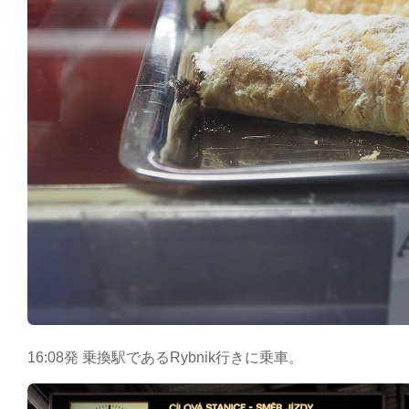
16:08発 乗換駅であるRybnik行きに乗車。