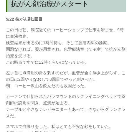
抗がん剤治療がスタート
5/22 抗がん剤1回目
この日は朝、病院近くのコーヒーショップで仕事を済ませ、9時
に血液検査。
検査結果が出るのに1時間待ち、そして腫瘍内科の診察。
問題なければ、薬が用意され、化学療法室（ケモ室）で抗がん剤
治療を受ける。
この時点ですでに12時くらいになっている。
左手首に点滴用の針を刺すのだが、血管が全く浮き上がらず、こ
の日は2回やりなおして3回目でやっと刺さった。
朝、コーヒー沢山を飲んだのも敗因だった。
カーテンで仕切られたパラマウントのリクライニングベッドで薬
剤師の説明を聞き、点滴が始まる。
テーブルと小さなテレビモニターもあって、さながらグランクラ
スだ。
スマホで自撮りをした。私はとても不安な顔をしていた。