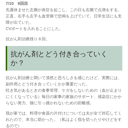
7/10 8回目
先週休ませた左腕が炎症を起こし、この日も右腕で点滴をする。
正直、右手も左手も血管痛で悲鳴を上げていて、日常生活にも支
障が出ていた。
CVポートを入れることにした。
抗がん剤治療残り８回。
抗がん剤とどう付き合っていく
か？
抗がん剤治療と聞いて漠然と恐ろしさを感じたけど、実際には、
副作用とどう付き合っていくかが重要だった。
吐き気があるときの食事管理、ケガをしないための（血が止まり
にくくなっている）毎日の家事の家族のサポート、感染症にかか
らない努力、猫に引っ掻かれないための距離感。
我が家では、料理や食器の片付けについては夫が全て対応してく
れたので、本当に助かった。（私はよく指を切ったりやけどをす
るので）