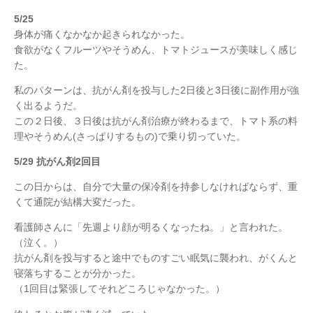
5/25
身体が痛くなかなか起きられなかった。
食欲がなくフルーツやそうめん、トマトジュースが美味しく感じ
た。
私のパターンは、抗がん剤を投与した2日後と3日後に副作用が強
く出るようだ。
この２日後、３日後は抗がん剤治療が終わるまで、トマト系の料
理やそうめん(さっぱりするもの)で乗り切っていた。
5/29 抗がん剤2回目
この日からは、自分で大量の保冷剤を持参しなければならず、重
くて通院が結構大変だった。
看護師さんに「先週より顔が明るくなったね。」と言われた。
（泣く。）
抗がん剤を投与すると途中でものすごい眠気に襲われ、がくんと
寝落ちすることが分かった。
（1回目は緊張してそれどころじゃなかった。）