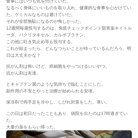
食事にはいつも気を付けていた。
なるべく身体にいいものを取り入れ、健康的な食事を心がけてい
た。ケミカルなものは避けていた。
それが全部無駄になるのが悔しかった。
12週間毎週投与するのは、免疫チェックポイント阻害薬キイトル
ーダ、パクリタキセル、カルボプラチン。
この他に吐き気止め等も投与する。
これが始まったら、どんなつらいことが待っているんだろう。明
日は大丈夫かな？
抗がん剤は怖いけど、癌細胞をやっつけるいいやつ。
抗がん剤は友達。
とキャプテン翼のような気持ちで臨むことにした。
副作用の不安とやっと治療が始められる安堵。
保冷剤で両手足を冷やし、しびれ対策をした。寒い。
この日は初日だったこともあり、病院を出たのは17時過ぎてい
た。
大量の薬をもらい帰った。