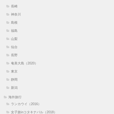
長崎
神奈川
島根
福島
山梨
仙台
長野
奄美大島（2020）
東京
静岡
新潟
海外旅行
ランカウイ（2016）
女子旅inコタキナバル（2018）