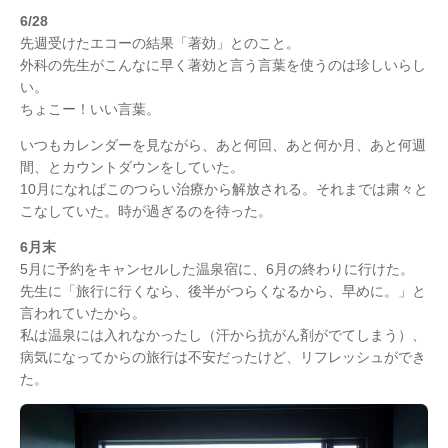
6/28
先週受けたエコーの結果「著効」とのこと。
外科の先生がこんなに早く著効と言う言葉を使うのは珍しいらし
い。
ちょこー！いい言葉。
いつもカレンダーを見ながら、あと何回、あと何か月、あと何週
間、とカウントダウンをしていた。
10月になればこのつらい治療から解放される。それまでは粛々と
こなしていた。時が過ぎるのを待った。
6月末
5月に予約をキャンセルした温泉宿に、6月の終わりに行けた。
先生に「旅行に行くなら、後半がつらくなるから、早めに。」と
言われていたから。
私は温泉には入れなかったし（汗から抗がん剤がでてしまう）、
病気になってからの旅行は不安だったけど、リフレッシュができ
た。