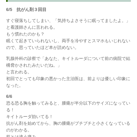
6/5 抗がん剤３回目
すぐ寝落ちしてしまい、「気持ちよさそうに眠ってましたよ。」
と看護師さんに言われる。
もう慣れたのかも？
眠くて起きていられないし、両手を冷やすとスマホもいじれない
ので、思っていたほど本が読めない。
乳腺外科の診察で「あなた、キイトルーダについて前の病院で結
構脅かされたみたいだね。」
と言われる。
初回でとっても印象の悪かった主治医は、前よりは優しい印象に
なった。
6/6
恐る恐る胸を触ってみると、腫瘍が半分以下のサイズになってい
る！
キイトルーダ効いてる！
抗がん剤を始めてから、胸の腫瘍がブチブチと小さくなっている
のがわかる。
前とは違う痛み。