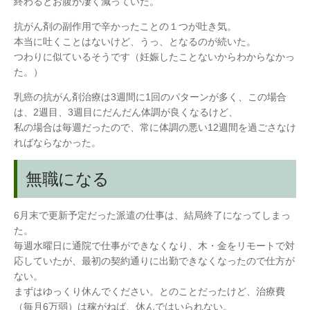
終わるとお腹が凄く減っていた。
抗がん剤の副作用で辛かったことの１つが吐き気。
本当に吐くことはないけど、うっ、となるのが続いた。
つわりに似ているそうです（妊娠したことないからわからなかっ
た。）
乳癌の抗がん剤治療は3週間に1回のパターンが多く、この場合
は、2週目、3週目にだんだん体調が良くなるけど、
私の場合は毎週だったので、常に体調の悪い12週間を過ごさなけ
ればならなかった。
無職になる
6月末で更新予定だった派遣の仕事は、結局終了になってしまっ
た。
毎週水曜日に通院で仕事ができなくなり、木・金をリモートで対
応していたが、最初の契約通りに出勤できなくなったので仕方が
ない。
まずはゆっくり休んでください。とのことだったけど、治療費
（毎月6万弱）は稼がねば、休んではいられない。