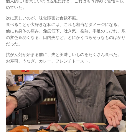
個人的に1番悲しいのは脱毛だけど、これはもう諦めて覚悟を決
めていた。
次に悲しいのが、味覚障害と食欲不振。
食べることが大好きな私には、これも相当なダメージになる。
他にも身体の痛み、免疫低下、吐き気、発熱、手足のしびれ、爪
の変色＆弱くなる、口内炎など、とにかくつらそうなものばかり
だった。
抗がん剤が始まる前に、夫と美味しいものをたくさん食べた。
お寿司、うなぎ、カレー、フレンチトースト。