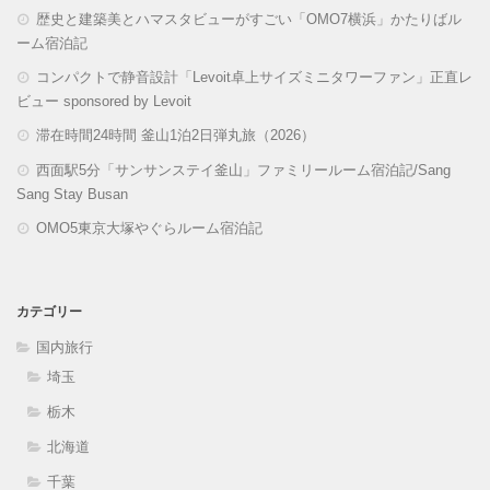
歴史と建築美とハマスタビューがすごい「OMO7横浜」かたりばル
ーム宿泊記
コンパクトで静音設計「Levoit卓上サイズミニタワーファン」正直レ
ビュー sponsored by Levoit
滞在時間24時間 釜山1泊2日弾丸旅（2026）
西面駅5分「サンサンステイ釜山」ファミリールーム宿泊記/Sang
Sang Stay Busan
OMO5東京大塚やぐらルーム宿泊記
カテゴリー
国内旅行
埼玉
栃木
北海道
千葉