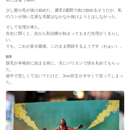
少し髪の毛が抜け始めた。通常2週間で抜け始めるそうだが、私
のコシが強い立派な毛髪はなかなか抜けようとはしなかった。
そして生理が来た。
先生に聞くと、抗がん剤治療が始まってもまだ生理がくるらし
い。
でも、これが多分最後。このまま閉経するようです（わぁい）。
6/9
脱毛が本格的に始まる前に、夫にバリカンで頭を丸めてもらっ
た。
途中で悲しくて泣いてたけど、3cm坊主がダサくて笑ってしまっ
た。