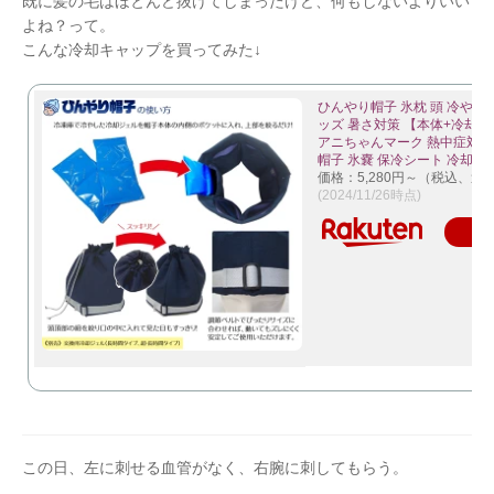
既に髪の毛はほとんど抜けてしまったけど、何もしないよりいい
よね？って。
こんな冷却キャップを買ってみた↓
ひんやり帽子 氷枕 頭 冷やす
ッズ 暑さ対策 【本体+冷却
アニちゃんマーク 熱中症対策
帽子 氷嚢 保冷シート 冷却用
価格：5,280円～（税込、送料
(2024/11/26時点)
楽
この日、左に刺せる血管がなく、右腕に刺してもらう。