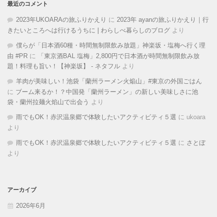
最近のコメント
2023年UKOARAの旅ふりかえり
に
2023年 ayanの旅ふりかえり｜行
きたいところへは行けるうちに | わらしべ暮らしのブログ
より
僕らが「日本酒60種・時間無制限飲み放題」神楽坂・塩梅へ行く理
由 #PR
に
「東京酒BAL 塩梅」2,800円で日本酒が時間無制限飲み放
題！料理も旨い！【神楽坂】 - ネタフル
より
羊肉が美味しい！池袋「蘭州ラーメン火焔山」#東京の外国ごはん
に
ブーム来るか！？中国発「蘭州ラーメン」の新しい美味しさに池
袋・蘭州拉麺火焰山で出会う
より
雨でもOK！赤沢温泉郷で体験したいアクティビティ５選
に
ukoara
より
雨でもOK！赤沢温泉郷で体験したいアクティビティ５選
に
さとぼ
より
アーカイブ
2026年6月