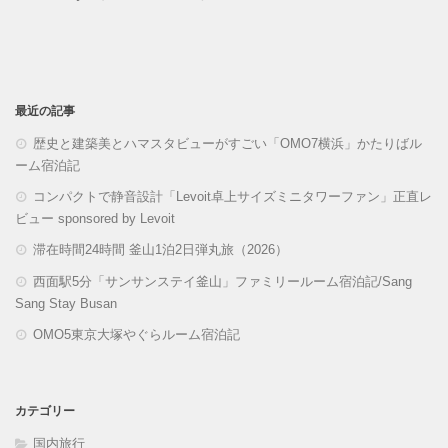
最近の記事
歴史と建築美とハマスタビューがすごい「OMO7横浜」かたりばル
ーム宿泊記
コンパクトで静音設計「Levoit卓上サイズミニタワーファン」正直レ
ビュー sponsored by Levoit
滞在時間24時間 釜山1泊2日弾丸旅（2026）
西面駅5分「サンサンステイ釜山」ファミリールーム宿泊記/Sang
Sang Stay Busan
OMO5東京大塚やぐらルーム宿泊記
カテゴリー
国内旅行