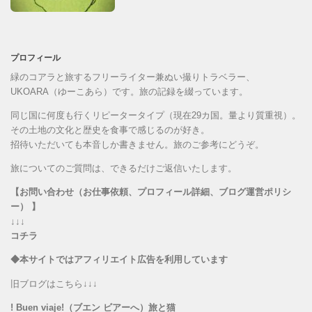
プロフィール
緑のコアラと旅するフリーライター兼ぬい撮りトラベラー、
UKOARA（ゆーこあら）です。旅の記録を綴っています。
同じ国に何度も行くリピータータイプ（現在29カ国。量より質重視）。
その土地の文化と歴史を食事で感じるのが好き。
招待いただいても本音しか書きません。旅のご参考にどうぞ。
旅についてのご質問は、できるだけご返信いたします。
【お問い合わせ（お仕事依頼、プロフィール詳細、ブログ運営ポリシ
ー） 】
↓↓↓
コチラ
◆本サイトではアフィリエイト広告を利用しています
旧ブログはこちら↓↓↓
! Buen viaje!（ブエン ビアーへ）旅と猫