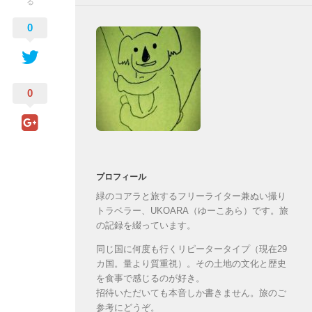
る
0
0
プロフィール
緑のコアラと旅するフリーライター兼ぬい撮り
トラベラー、UKOARA（ゆーこあら）です。旅
の記録を綴っています。
同じ国に何度も行くリピータータイプ（現在29
カ国。量より質重視）。その土地の文化と歴史
を食事で感じるのが好き。
招待いただいても本音しか書きません。旅のご
参考にどうぞ。