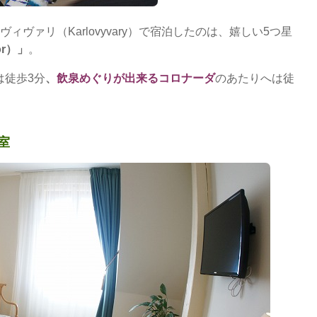
ヴァリ（Karlovyvary）で宿泊したのは、嬉しい5つ星
or）」
。
は徒歩3分
、
飲泉めぐりが出来るコロナーダ
のあたりへは徒
室