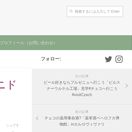
プロフィール（お問い合わせ）
フォロー:
次の記事
ニド
ビール好きならプルゼニュへ行こう「ピルス
ナーウルケル工場」見学#チェコへ行こう
#visitCzech
前の記事
チェコの薬用養命酒?「薬草酒ベヘロフカ博
物館」inカルロヴィヴァリ
シェアす