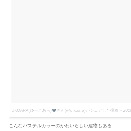
UKOARA(ゆーこあら)
さん(@u.koara)がシェアした投稿
–
2018年
こんなパステルカラーのかわいらしい建物もある！