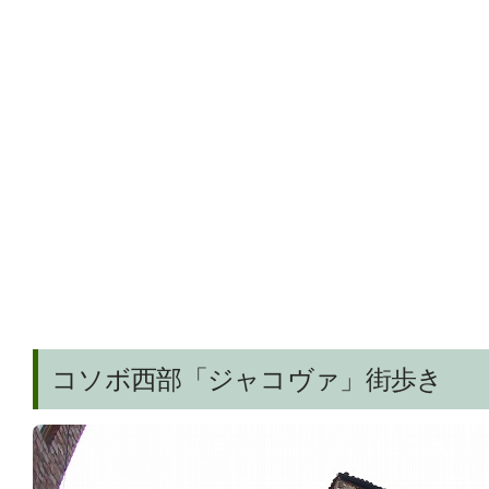
コソボ西部「ジャコヴァ」街歩き