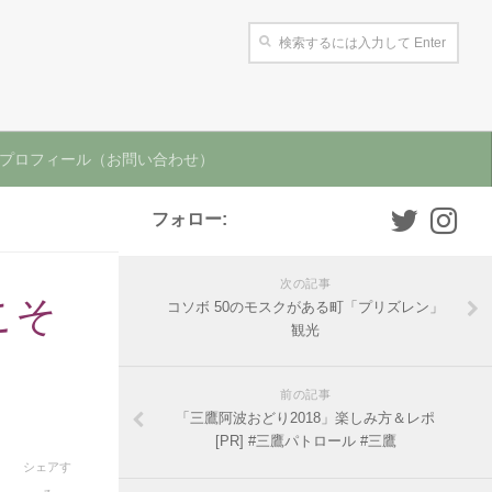
プロフィール（お問い合わせ）
フォロー:
次の記事
こそ
コソボ 50のモスクがある町「プリズレン」
観光
前の記事
「三鷹阿波おどり2018」楽しみ方＆レポ
[PR] #三鷹パトロール #三鷹
シェアす