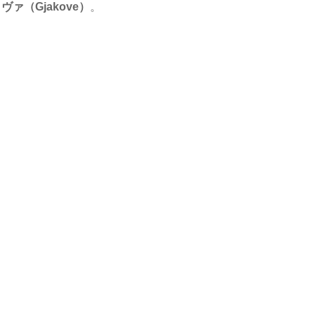
ァ（Gjakove）
。