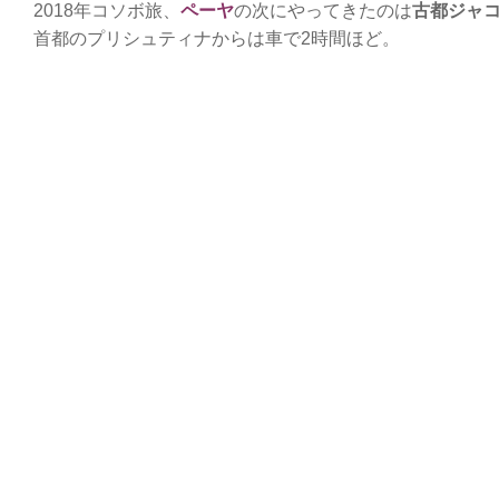
2018年コソボ旅、
ペーヤ
の次にやってきたのは
古都ジャコヴ
首都のプリシュティナからは車で2時間ほど。