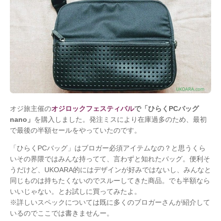
オジ旅主催の
オジロックフェスティバル
で「ひらくPCバッグ
nano」
を購入しました。発注ミスにより在庫過多のため、最初
で最後の半額セールをやっていたのです。
「ひらくPCバッグ」はブロガー必須アイテムなの？と思うくら
いその界隈ではみんな持ってて、言わずと知れたバッグ。便利そ
うだけど、UKOARA的にはデザインが好みではないし、みんなと
同じものは持ちたくないのでスルーしてきた商品。でも半額なら
いいじゃない。とお試しに買ってみたよ。
※詳しいスペックについては既に多くのブロガーさんが紹介して
いるのでここでは書きませんー。