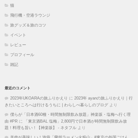
猫
飛行機・空港ラウンジ
旅グッズ＆旅のコツ
イベント
レビュー
プロフィール
雑記
最近のコメント
2023年UKOARAの旅ふりかえり
に
2023年 ayanの旅ふりかえり｜行
きたいところへは行けるうちに | わらしべ暮らしのブログ
より
僕らが「日本酒60種・時間無制限飲み放題」神楽坂・塩梅へ行く理
由 #PR
に
「東京酒BAL 塩梅」2,800円で日本酒が時間無制限飲み放
題！料理も旨い！【神楽坂】 - ネタフル
より
羊肉が美味しい！池袋「蘭州ラーメン火焔山」#東京の外国ごはん