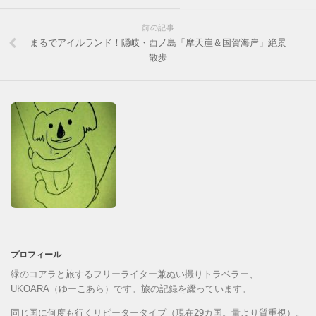
前の記事
まるでアイルランド！隠岐・西ノ島「摩天崖＆国賀海岸」絶景
散歩
プロフィール
緑のコアラと旅するフリーライター兼ぬい撮りトラベラー、
UKOARA（ゆーこあら）です。旅の記録を綴っています。
同じ国に何度も行くリピータータイプ（現在29カ国。量より質重視）。