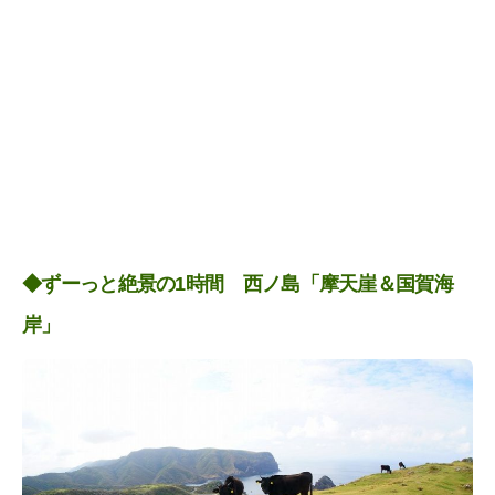
◆ずーっと絶景の1時間 西ノ島「摩天崖＆国賀海
岸」