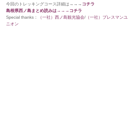
今回のトレッキングコース詳細は→→→
コチラ
島根県西ノ島まとめ読みは→→→コチラ
Special thanks：
（一社）西ノ島観光協会
/
（一社）プレスマンユ
ニオン