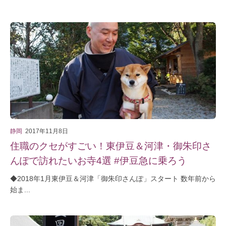
静岡
2017年11月8日
住職のクセがすごい！東伊豆＆河津・御朱印さ
んぽで訪れたいお寺4選 #伊豆急に乗ろう
◆2018年1月東伊豆＆河津「御朱印さんぽ」スタート 数年前から
始ま...