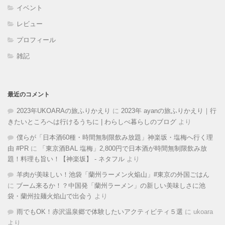
イベント
レビュー
プロフィール
雑記
最近のコメント
2023年UKOARAの旅ふりかえり
に
2023年 ayanの旅ふりかえり｜行
きたいところへは行けるうちに | わらしべ暮らしのブログ
より
僕らが「日本酒60種・時間無制限飲み放題」神楽坂・塩梅へ行く理
由 #PR
に
「東京酒BAL 塩梅」2,800円で日本酒が時間無制限飲み放
題！料理も旨い！【神楽坂】 - ネタフル
より
羊肉が美味しい！池袋「蘭州ラーメン火焔山」#東京の外国ごはん
に
ブーム来るか！？中国発「蘭州ラーメン」の新しい美味しさに池
袋・蘭州拉麺火焰山で出会う
より
雨でもOK！赤沢温泉郷で体験したいアクティビティ５選
に
ukoara
より