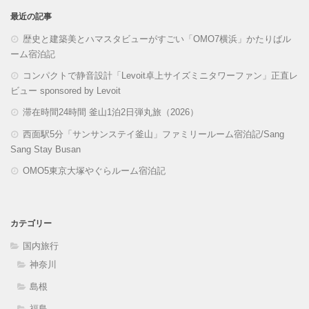
最近の記事
歴史と建築美とハマスタビューがすごい「OMO7横浜」かたりばル
ーム宿泊記
コンパクトで静音設計「Levoit卓上サイズミニタワーファン」正直レ
ビュー sponsored by Levoit
滞在時間24時間 釜山1泊2日弾丸旅（2026）
西面駅5分「サンサンステイ釜山」ファミリールーム宿泊記/Sang
Sang Stay Busan
OMO5東京大塚やぐらルーム宿泊記
カテゴリー
国内旅行
神奈川
島根
福島