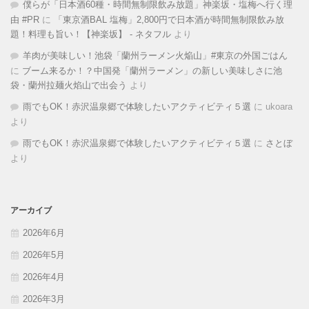
僕らが「日本酒60種・時間無制限飲み放題」神楽坂・塩梅へ行く理
由 #PR
に
「東京酒BAL 塩梅」2,800円で日本酒が時間無制限飲み放
題！料理も旨い！【神楽坂】 - ネタフル
より
羊肉が美味しい！池袋「蘭州ラーメン火焔山」#東京の外国ごはん
に
ブーム来るか！？中国発「蘭州ラーメン」の新しい美味しさに池
袋・蘭州拉麺火焰山で出会う
より
雨でもOK！赤沢温泉郷で体験したいアクティビティ５選
に
ukoara
より
雨でもOK！赤沢温泉郷で体験したいアクティビティ５選
に
さとぼ
より
アーカイブ
2026年6月
2026年5月
2026年4月
2026年3月