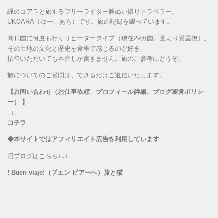
緑のコアラと旅するフリーライター兼ぬい撮りトラベラー、
UKOARA（ゆーこあら）です。旅の記録を綴っています。
同じ国に何度も行くリピータータイプ（現在29カ国。量より質重視）。
その土地の文化と歴史を食事で感じるのが好き。
招待いただいても本音しか書きません。旅のご参考にどうぞ。
旅についてのご質問は、できるだけご返信いたします。
【お問い合わせ（お仕事依頼、プロフィール詳細、ブログ運営ポリシ
ー） 】
↓↓↓
コチラ
◆本サイトではアフィリエイト広告を利用しています
旧ブログはこちら↓↓↓
! Buen viaje!（ブエン ビアーへ）旅と猫