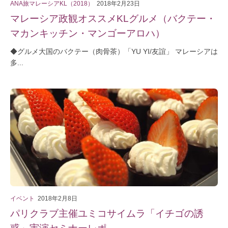
ANA旅マレーシアKL（2018）
2018年2月23日
マレーシア政観オススメKLグルメ（バクテー・
マカンキッチン・マンゴーアロハ）
◆グルメ大国のバクテー（肉骨茶）「YU YI/友誼」 マレーシアは
多...
イベント
2018年2月8日
パリクラブ主催ユミコサイムラ「イチゴの誘
惑」実演セミナーレポ