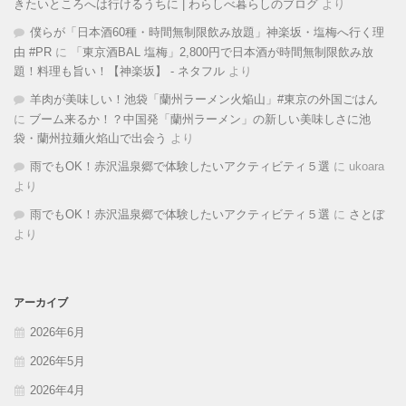
きたいところへは行けるうちに | わらしべ暮らしのブログ
より
僕らが「日本酒60種・時間無制限飲み放題」神楽坂・塩梅へ行く理
由 #PR
に
「東京酒BAL 塩梅」2,800円で日本酒が時間無制限飲み放
題！料理も旨い！【神楽坂】 - ネタフル
より
羊肉が美味しい！池袋「蘭州ラーメン火焔山」#東京の外国ごはん
に
ブーム来るか！？中国発「蘭州ラーメン」の新しい美味しさに池
袋・蘭州拉麺火焰山で出会う
より
雨でもOK！赤沢温泉郷で体験したいアクティビティ５選
に
ukoara
より
雨でもOK！赤沢温泉郷で体験したいアクティビティ５選
に
さとぼ
より
アーカイブ
2026年6月
2026年5月
2026年4月