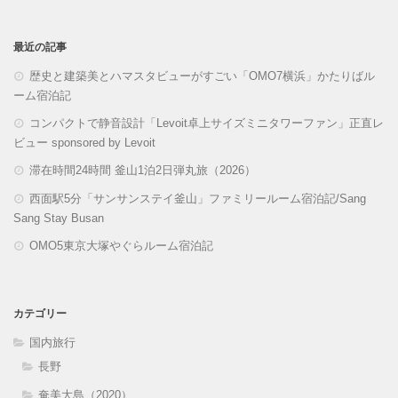
最近の記事
歴史と建築美とハマスタビューがすごい「OMO7横浜」かたりばル
ーム宿泊記
コンパクトで静音設計「Levoit卓上サイズミニタワーファン」正直レ
ビュー sponsored by Levoit
滞在時間24時間 釜山1泊2日弾丸旅（2026）
西面駅5分「サンサンステイ釜山」ファミリールーム宿泊記/Sang
Sang Stay Busan
OMO5東京大塚やぐらルーム宿泊記
カテゴリー
国内旅行
長野
奄美大島（2020）