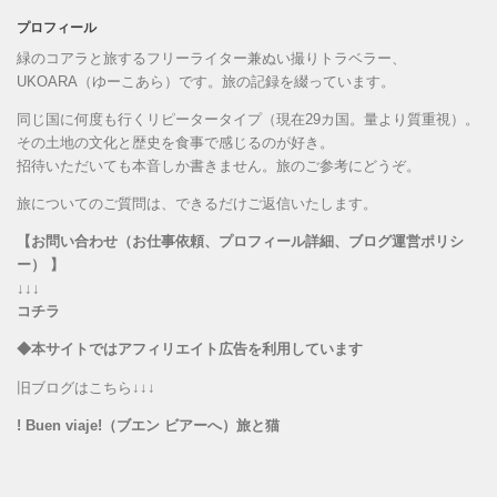
プロフィール
緑のコアラと旅するフリーライター兼ぬい撮りトラベラー、
UKOARA（ゆーこあら）です。旅の記録を綴っています。
同じ国に何度も行くリピータータイプ（現在29カ国。量より質重視）。
その土地の文化と歴史を食事で感じるのが好き。
招待いただいても本音しか書きません。旅のご参考にどうぞ。
旅についてのご質問は、できるだけご返信いたします。
【お問い合わせ（お仕事依頼、プロフィール詳細、ブログ運営ポリシ
ー） 】
↓↓↓
コチラ
◆本サイトではアフィリエイト広告を利用しています
旧ブログはこちら↓↓↓
! Buen viaje!（ブエン ビアーへ）旅と猫