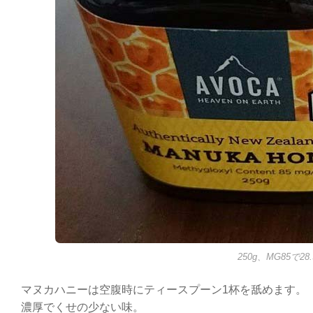
250g、MG85で28
マヌカハニーは空腹時にティースプーン1杯を舐めます。
濃厚でくせの少ない味。