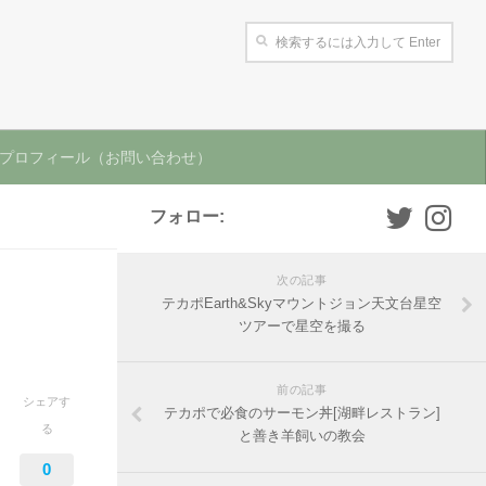
プロフィール（お問い合わせ）
フォロー:
次の記事
テカポEarth&Skyマウントジョン天文台星空
ツアーで星空を撮る
前の記事
シェアす
テカポで必食のサーモン丼[湖畔レストラン]
る
と善き羊飼いの教会
0