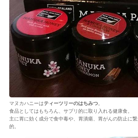
マヌカハニーは
ティーツリーのはちみつ
。
食品としてはもちろん、サプリ的に取り入れる健康食。
主に胃に効く成分で食中毒や、胃潰瘍、胃がんの防止に繋
的。