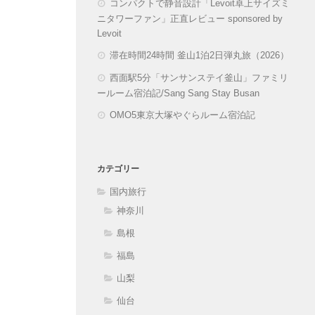
コンパクトで静音設計「Levoit卓上サイズミ
ニタワーファン」正直レビュー sponsored by
Levoit
滞在時間24時間 釜山1泊2日弾丸旅（2026）
西面駅5分「サンサンステイ釜山」ファミリ
ールーム宿泊記/Sang Sang Stay Busan
OMO5東京大塚やぐらルーム宿泊記
カテゴリー
国内旅行
神奈川
島根
福島
山梨
仙台