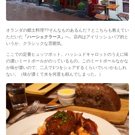
オランダの郷土料理??そんなものあるんだ？とこちらも教えてい
ただいた
「ハーシェクラース」
へ。店内はアイリッシュパブ的と
いうか、クラシックな雰囲気。
ここでの定番ヒュッツポット。ハッシュドキャロットのうえに味
の濃いミートボールがのっているもの。このミートボールなかな
か味が濃いので、二人で1つをシェアするくらいでいいかもしれ
ない。（味が濃くて水を何度も頼んでしまった。）