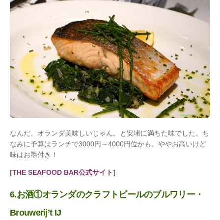
なんだ、オランダ美味しいじゃん。と安堵に満ちた味でした。ち
なみに予算はランチで3000円～4000円位かも。ややお高いけど
味はお墨付き！
[
THE SEAFOOD BAR公式サイト
]
6.お酒①オランダのクラフトビールのブルワリー・
Brouwerij’t IJ