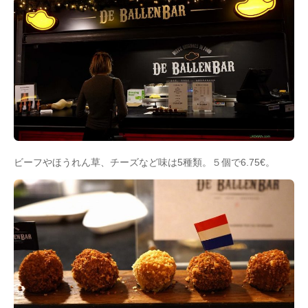
ビーフやほうれん草、チーズなど味は5種類。５個で6.75€。